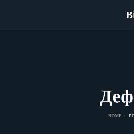
B
Деф
HOME
P