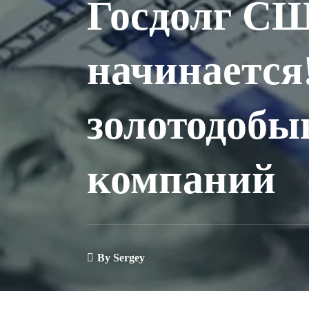
Госдолг СШ
начинается
золотодоб
компаний
By
Sergey