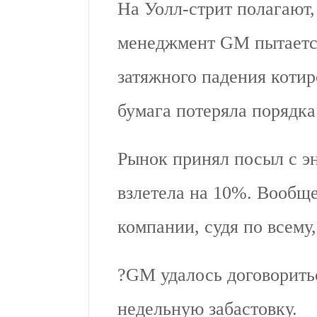
На Уолл-стрит полагают,
менеджмент GM пытается
затяжного падения котир
бумага потеряла порядк
Рынок принял посыл с эн
взлетела на 10%. Вообще
компании, судя по всему
?GM удалось договоритьс
недельную забастовку.