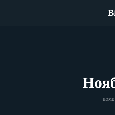
B
Нояб
HOME