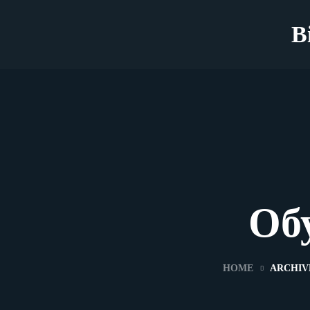
B
Об
HOME
ARCHIV