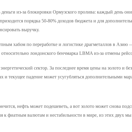
деньги из-за блокировки Ормузского пролива: каждый день они
а приходится порядка 50-80% доходов бюджета и для дополнител
енсировать выручку.
ным хабом по переработке и логистике драгметаллов в Азию — 
ю относительно лондонского бенчмарка LBMA из-за отмены рейсо
нергетический сектор. За последнее время цены на золото и бе
ах и текущее падение может усугубляться дополнительными ма
нчится, нефть может подешеветь, а вот золото может снова подс
я к фиатным валютам и нестабильности в мире, из этих двух мы