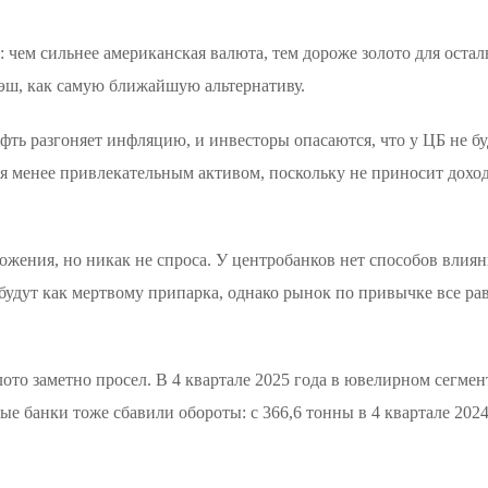
чем сильнее американская валюта, тем дороже золото для осталь
эш, как самую ближайшую альтернативу.
ть разгоняет инфляцию, и инвесторы опасаются, что у ЦБ не бу
ся менее привлекательным активом, поскольку не приносит доход
ложения, но никак не спроса. У центробанков нет способов влиян
будут как мертвому припарка, однако рынок по привычке все ра
ото заметно просел. В 4 квартале 2025 года в ювелирном сегмент
е банки тоже сбавили обороты: с 366,6 тонны в 4 квартале 2024