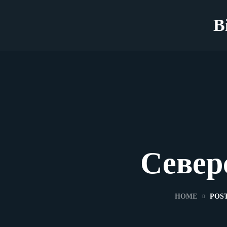
B
Север
HOME
POS