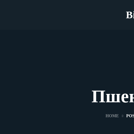
B
Пшен
HOME
PO