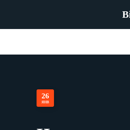
B
26
ЯНВ