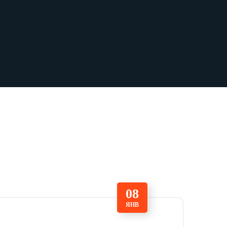
08
ЯНВ