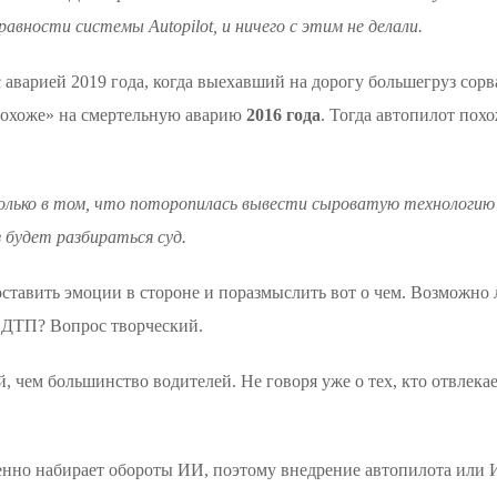
равности системы Autopilot, и ничего с этим не делали.
с аварией 2019 года, когда выехавший на дорогу большегруз сор
 похоже» на смертельную аварию
2016 года
. Тогда автопилот пох
 только в том, что поторопилась вывести сыроватую технологию
з будет разбираться суд.
ставить эмоции в стороне и поразмыслить вот о чем. Возможно 
в ДТП? Вопрос творческий.
, чем большинство водителей. Не говоря уже о тех, кто отвлека
бенно набирает обороты ИИ, поэтому внедрение автопилота ил