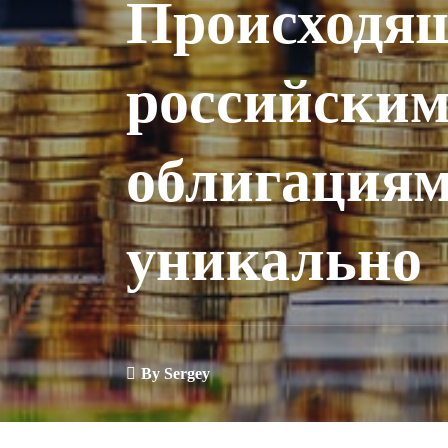
Происходящ
российски
облигациям
уникально
By
Sergey