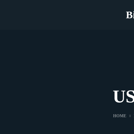
B
US
HOME