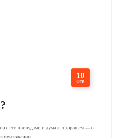
10
ФЕВ
и?
па с его причудами и думать о хорошем — о
 в приложении.