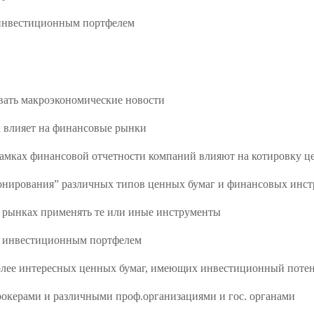
 инвестиционным портфелем
вать макроэкономические новости
а влияет на финансовые рынки
 рамках финансовой отчетности компаний влияют на котировку ц
онирования” различных типов ценных бумаг и финансовых инстр
а рынках применять те или иные инструменты
я инвестиционным портфелем
олее интересных ценных бумаг, имеющих инвестиционный поте
брокерами и различными проф.организациями и гос. органами