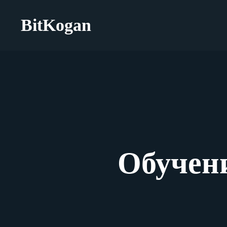
BitKogan
Обучен