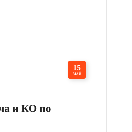
15
МАЙ
ча и КО по