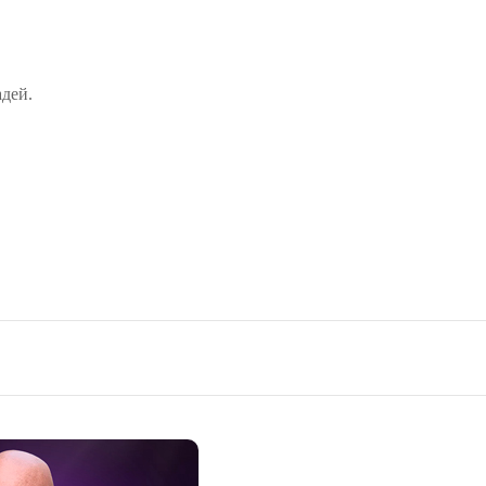
адей.