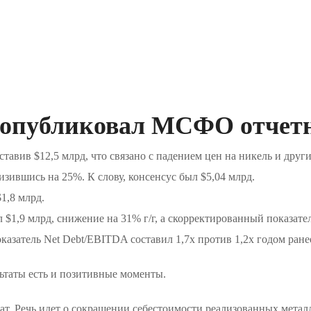
публиковал МСФО отчетнос
ставив $12,5 млрд, что связано с падением цен на никель и дру
зившись на 25%. К слову, консенсус был $5,04 млрд.
1,8 млрд.
1,9 млрд, снижение на 31% г/г, а скорректированный показател
оказатель Net Debt/EBITDA составил 1,7х против 1,2х годом ране
льтаты есть и позитивные моменты.
т. Речь идет о сокращении себестоимости реализованных металло