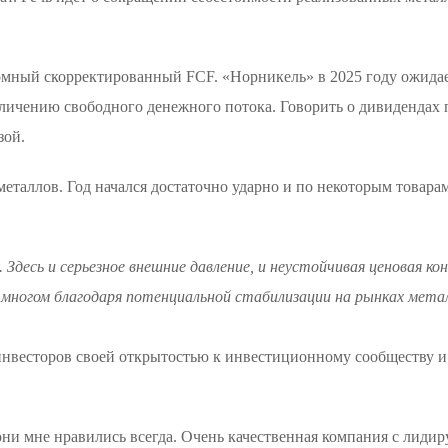
ромный скорректированный FCF. «Норникель» в 2025 году ожидае
еличению свободного денежного потока. Говорить о дивидендах по
зой.
металлов. Год начался достаточно ударно и по некоторым товара
Здесь и серьезное внешние давление, и неустойчивая ценовая ко
многом благодаря потенциальной стабилизации на рынках метал
инвесторов своей открытостью к инвестиционному сообществу и
, они мне нравились всегда. Очень качественная компания с л