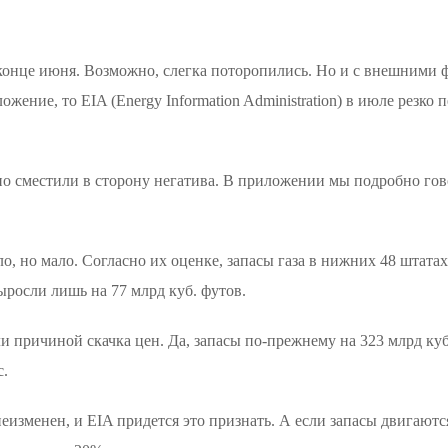
нце июня. Возможно, слегка поторопились. Но и с внешними фа
ение, то EIA (Energy Information Administration) в июле резко 
но сместили в сторону негатива. В приложении мы подробно гов
ло, но мало. Согласно их оценке, запасы газа в нижних 48 штата
выросли лишь на 77 млрд куб. футов.
али причиной скачка цен. Да, запасы по-прежнему на 323 млрд к
с.
еизменен, и EIA придется это признать. А если запасы двигаются