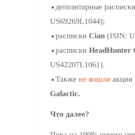
депозитарные расписк
US69269L1044);
расписки
Cian
(ISIN: 
расписки
HeadHunter
US42207L1061).
Также
не вошли
акции
Galactic.
Что далее?
Пока на 100% ничего ник