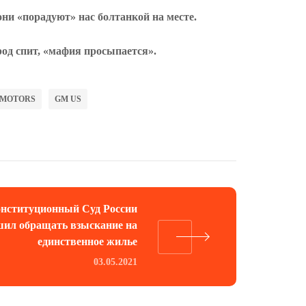
они «порадуют» нас болтанкой на месте.
род спит, «мафия просыпается».
 MOTORS
GM US
нституционный Суд России
шил обращать взыскание на
единственное жилье
03.05.2021