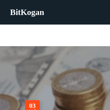
BitKogan
03