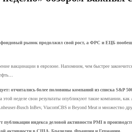
, фондовый рынок продолжил свой рост, а ФРС и ЕЦБ пообе
ние вакцинации в еврозоне. Напомним, чем быстрее закончится 
нефть…
ует: отчитались более половины компаний из списка S&P 50
а этой неделе свои результаты опубликуют такие компании, как Act
ies, Anheuser-Busch InBev, ViacomCBS и Beyond Meat и множество 
 публикации индекса деловой активности PMI в производстве
кой активности в США, Бразилии, Франции и Германии.