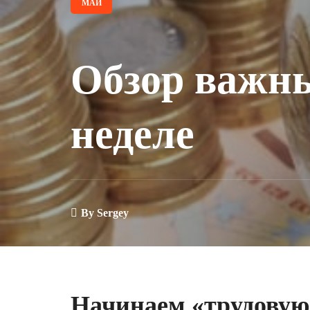
МАЙ
Обзор важны
неделе
By
Sergey
Начинаем «трудовую