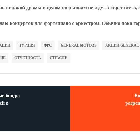
в, никакой драмы в целом по рынкам не жду – скорее всего, 
идаю концертов для фортепиано с оркестром. Обычно пока го
АЦИИ
ТУРЦИЯ
ФРС
GENERAL MOTORS
АКЦИИ GENERAL
ЕЦБ
ОТЧЕТНОСТЬ
ОТРАСЛИ
ые бонды
Ко
ей в
разре