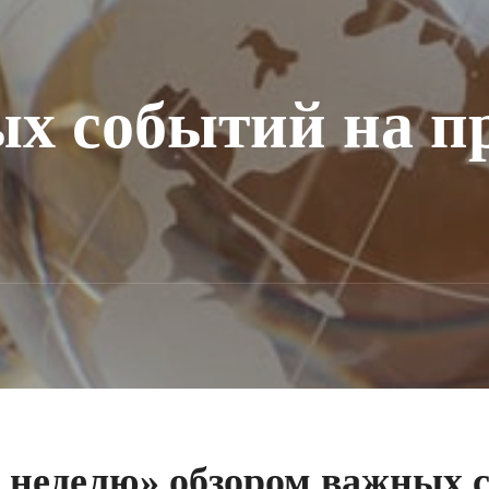
х событий на п
 неделю» обзором важных с