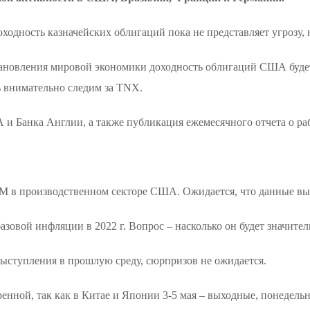
одность казначейских облигаций пока не представляет угрозу, н
тановления мировой экономики доходность облигаций США будет
 внимательно следим за TNX.
и Банка Англии, а также публикация ежемесячного отчета о р
M в производственном секторе США. Ожидается, что данные вырас
азовой инфляции в 2022 г. Вопрос – насколько он будет значите
выступления в прошлую среду, сюрпризов не ожидается.
еренной, так как в Китае и Японии 3-5 мая – выходные, понедел