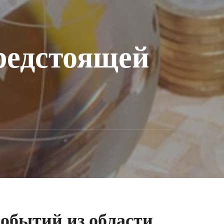
редстоящей
обытий из области