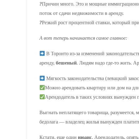
?
Причин много. Это и мощные иммиграционны
поток от сдачи недвижимости в аренду.
?
Резкий рост процентной ставки, который при
А вот теперь начинается самое главное:
В Торонто из-за изменений законодательст
аренду,
бешеный
. Людям надо где-то жить. А
Мягкость законодательства (левацкий закос
Можно арендовать квартиру или дом на дли
Арендодатель в таких условиях вынужден п
Выгнать неплатящего товарища, разумеется, мо
бедолага — владелец жилья вынужден платить
Кстати, еще один
нюанс
. Арендодатель, опят