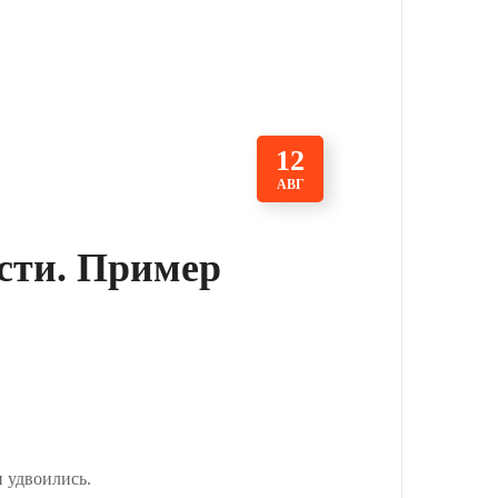
12
АВГ
сти. Пример
и удвоились.