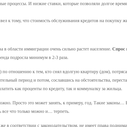
е процессы. И низкие ставки, которые позволяли долгое врем
вел к тому, что стоимость обслуживания кредитов на покупку жи
ва в области иммиграции очень сильно растет население.
Спрос
ренда подросла минимум в 2-3 раза.
) по отношению к тем, кто снял вдолгую квартиру (дом), потряса
тельный период и потом, сославшись на обстоятельства, переста
латить как проценты по кредиту, так и коммуналку за жильца.
жно. Просто это может занять, к примеру, год. Такие законы… В
 все что только можно и… терпеть.
ь же в соответствии с законодательством, не имеет права подним