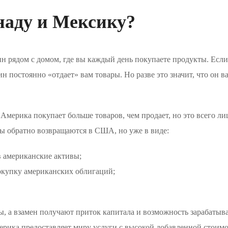
аду и Мексику?
ин рядом с домом, где вы каждый день покупаете продукты. Если
ин постоянно «отдает» вам товары. Но разве это значит, что он в
мерика покупает больше товаров, чем продает, но это всего ли
ры обратно возвращаются в США, но уже в виде:
 американские активы;
окупку американских облигаций;
, а взамен получают приток капитала и возможность зарабатыва
ерика предоставляет миру услуги с высокой добавленной стоимо