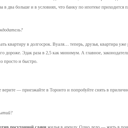
а в два больше и в условиях, что банку по ипотеке приходится п
ендодатель?
ать квартиру в долгосрок. Вуаля… теперь, друзья, квартира уже 
 дороже. Эдак раза в 2,5 как минимум. А главное, законодател
о просто и быстро.
е верите — приезжайте в Торонто и попробуйте снять в приличн
бытий?
отив посуточной сдачи
жилья в аренду. Одно дело — жить в п