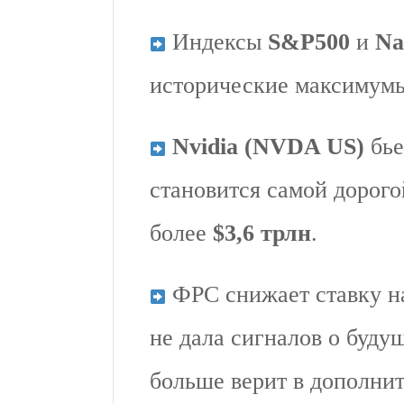
Индексы
S&P500
и
Na
исторические максимумы (
Nvidia (NVDA US)
бье
становится самой дорого
более
$3,6 трлн
.
ФРС снижает ставку на
не дала сигналов о буду
больше верит в дополнит