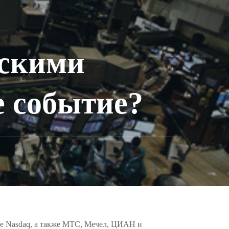
йскими
 событие?
же Nasdaq, а также МТС, Мечел, ЦИАН и