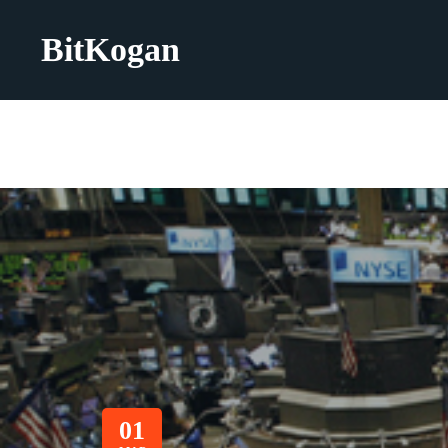
BitKogan
01