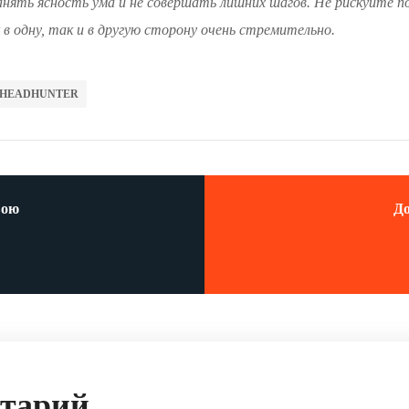
нять ясность ума и не совершать лишних шагов. Не рискуйте по
в одну, так и в другую сторону очень стремительно.
HEADHUNTER
вою
До
нтарий