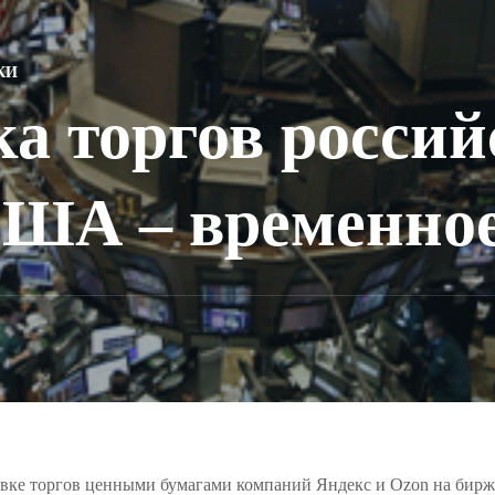
КИ
а торгов росси
США – временное
овке торгов ценными бумагами компаний Яндекс и Ozon на бир