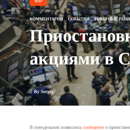
МАР
КОММЕНТАРИИ
СОБЫТИЯ
ТОВАРНЫЕ РЫН
Приостановк
акциями в 
By
Sergey
В понедельник появилось
сообщение
о приостан