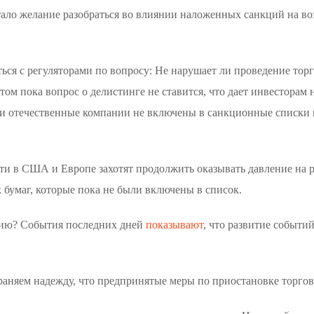
ало желание разобраться во влиянии наложенных санкций на в
ься с регуляторами по вопросу: Не нарушает ли проведение то
м пока вопрос о делистинге не ставится, что дает инвесторам
эти отечественные компании не включены в санкционные списки 
сти в США и Европе захотят продолжить оказывать давление на 
бумаг, которые пока не были включены в список.
рию? События последних дней
показывают
, что развитие событ
храняем надежду, что предпринятые меры по приостановке торг