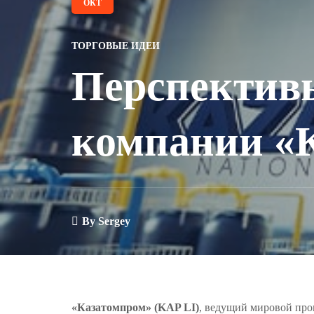
ОКТ
ТОРГОВЫЕ ИДЕИ
Перспектив
компании «К
By
Sergey
«Казатомпром» (KAP LI)
, ведущий мировой про