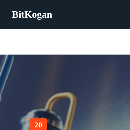
BitKogan
20