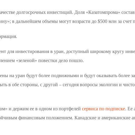
ачестве долгосрочных инвестиций. Доля «Казатомпрома» состави
ину»; в дальнейшем объемы могут возрасти до $500 млн за сче
формация.
ент для инвестирования в уран, доступный широкому кругу инве
лением «зеленой» повестки дело пошло.
ены на уран будут более подвижными и будут оказывать более з
ыть в обе стороны, с другой – сегодня вопросы экологии и чист
м» и держим ее в одном из портфелей
сервиса по подписке
. Ее
стойчивым финансовым положением. Канадские и американские ан