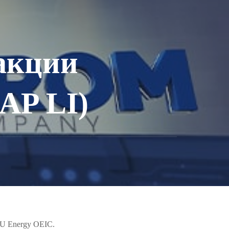
акции
AP LI)
NU Energy OEIC.