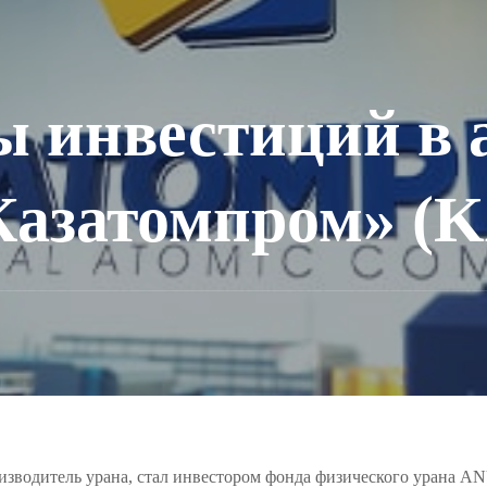
ы инвестиций в 
азатомпром» (K
изводитель урана, стал инвестором фонда физического урана A