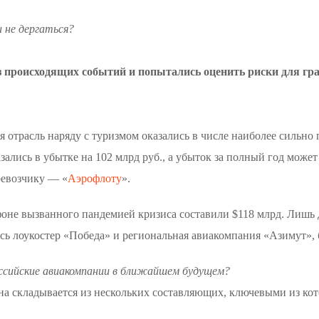
 не дергаться?
з происходящих событий и попытались оценить риски для гр
 отрасль наряду с туризмом оказались в числе наиболее сильно
ались в убытке на 102 млрд руб., а убыток за полный год может 
ревозчику — «
Аэрофлоту
».
фоне вызванного пандемией кризиса составили $118 млрд. Лишь
сь лоукостер «Победа» и региональная авиакомпания «Азимут», 
оссийские авиакомпании в ближайшем будущем?
на складывается из нескольких составляющих, ключевыми из кот