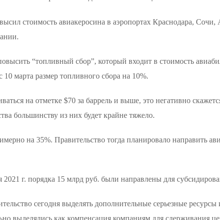
высил стоимость авиакеросина в аэропортах Краснодара, Сочи,
пании.
овысить “топливный сбор”, который входит в стоимость авиаби
с 10 марта размер топливного сбора на 10%.
иваться на отметке $70 за баррель и выше, это негативно скаже
тва большинству из них будет крайне тяжело.
римерно на 35%. Правительство тогда планировало направить ав
я 2021 г. порядка 15 млрд руб. были направлены для субсидиров
вительство сегодня выделять дополнительные серьезные ресурсы
льно выделялись как компенсация компаниям для сдерживания це