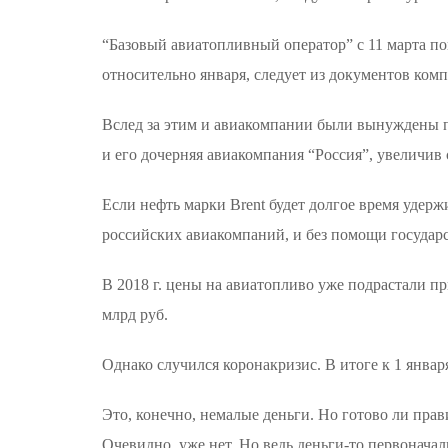
“Базовый авиатопливный оператор” с 11 марта по
относительно января, следует из документов ком
Вслед за этим и авиакомпании были вынуждены п
и его дочерняя авиакомпания “Россия”, увеличив 
Если нефть марки Brent будет долгое время удерж
российских авиакомпаний, и без помощи государс
В 2018 г. цены на авиатопливо уже подрастали п
млрд руб.
Однако случился коронакризис. В итоге к 1 январ
Это, конечно, немалые деньги. Но готово ли пра
Очевидно, уже нет. Но ведь деньги-то первонача