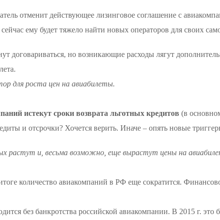
атель отменит действующее лизинговое соглашение с авиакомпан
сейчас ему будет тяжело найти новых операторов для своих сам
нут договариваться, но возникающие расходы лягут дополнител
лета.
тор для роста цен на авиабилеты.
мпаний истекут сроки возврата льготных кредитов
(в основном
едиты и отсрочки? Хочется верить. Иначе – опять новые триггер
ых растут и, весьма возможно, еще вырастут цены на авиабил
в итоге количество авиакомпаний в РФ еще сократится. Финансо
дится без банкротства российской авиакомпании. В 2015 г. это бы