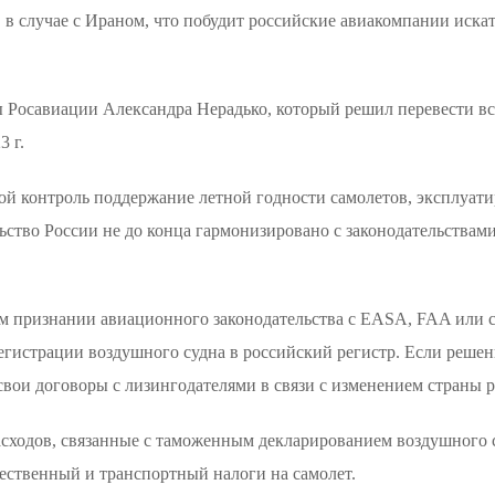
в случае с Ираном, что побудит российские авиакомпании искат
 Росавиации Александра Нерадько, который решил перевести вс
3 г.
свой контроль поддержание летной годности самолетов, эксплуа
ство России не до конца гармонизировано с законодательствами
м признании авиационного законодательства с EASA, FAA или с
истрации воздушного судна в российский регистр. Если решени
вои договоры с лизингодателями в связи с изменением страны р
асходов, связанные с таможенным декларированием воздушного 
ественный и транспортный налоги на самолет.