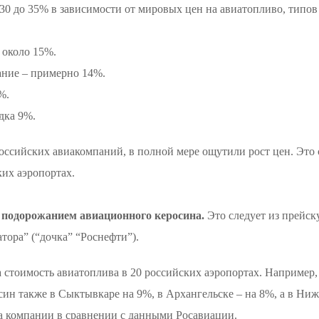
т 30 до 35% в зависимости от мировых цен на авиатопливо, тип
 около 15%.
ание – примерно 14%.
%.
дка 9%.
оссийских авиакомпаний, в полной мере ощутили рост цен. Это
ких аэропортах.
с подорожанием авиационного керосина.
Это следует из прейск
тора” (“дочка” “Роснефти”).
а стоимость авиатоплива в 20 российских аэропортах. Например
син также в Сыктывкаре на 9%, в Архангельске – на 8%, а в Ни
та компании в сравнении с данными Росавиации.