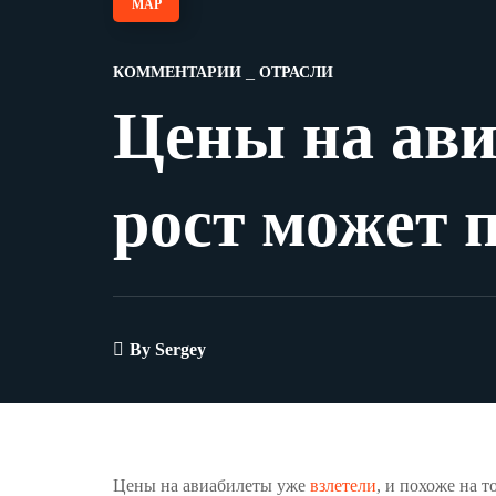
МАР
КОММЕНТАРИИ
ОТРАСЛИ
Цены на ави
рост может 
By
Sergey
Цены на авиабилеты уже
взлетели
, и похоже на 