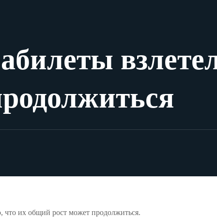
абилеты взлетел
продолжиться
то, что их общий рост может продолжиться.