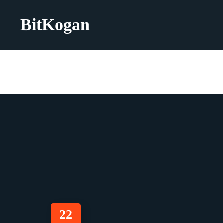
BitKogan
22