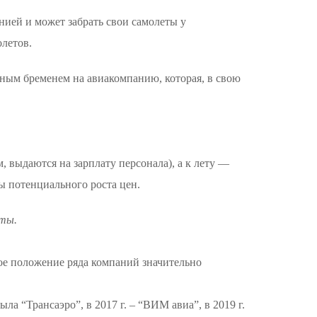
ией и может забрать свои самолеты у
олетов.
ьным бременем на авиакомпанию, которая, в свою
, выдаются на зарплату персонала), а к лету —
ы потенциального роста цен.
еты.
вое положение ряда компаний значительно
ла “Трансаэро”, в 2017 г. – “ВИМ авиа”, в 2019 г.