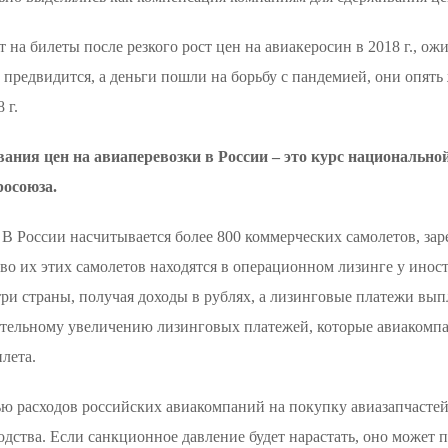
на билеты после резкого рост цен на авиакеросин в 2018 г., ожи
е предвидится, а деньги пошли на борьбу с пандемией, они опят
 г.
ния цен на авиаперевозки в России – это курс национально
осоюза.
 В России насчитывается более 800 коммерческих самолетов, зар
во их этих самолетов находятся в операционном лизинге у ино
и страны, получая доходы в рублях, а лизинговые платежи вы
нительному увеличению лизинговых платежей, которые авиаком
лета.
ю расходов российских авиакомпаний на покупку авиазапчастей
одства. Если санкционное давление будет нарастать, оно может