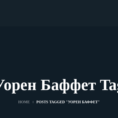
Уорен Баффет Ta
HOME
POSTS TAGGED "УОРЕН БАФФЕТ"