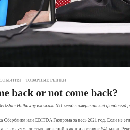
СОБЫТИЯ
ТОВАРНЫЕ РЫНКИ
e back or not come back?
Berkshire Hathaway вложила $51 млрд в американский фондовый 
ка Сбербанка или EBITDA Газпрома за весь 2021 год. Если из эт
тале, то сумма чистых вложений в акции составит $41 млрд. Реко