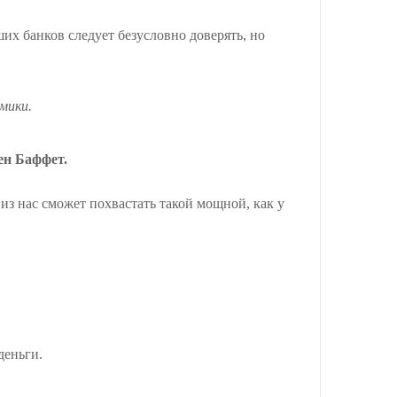
ших банков следует безусловно доверять, но
мики.
ен Баффет.
о из нас сможет похвастать такой мощной, как у
деньги.