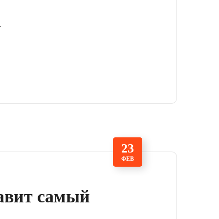
.
23
ФЕВ
тавит самый