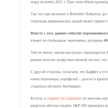
млрд на конец 2021 г. При этом объем кратко
Так что при желании у Berkshire Hathaway д
покупкам американских акций может привести 
Вместе с тем, данное событие переоценивать,
влияет на глобальные экономики, риторика
Ф
Тем не менее, завтра выступает председатель
рынки получат недвусмысленный сигнал, что 
С другой стороны, полагаем, что Баффет и ег
инвестиционных портфелей – долгое и кропотл
стараться обгонять бенчмарки.
Кстати, в
сервисе по подписке
по многим портф
квартала обогнал индекс S&P 500 примерно на