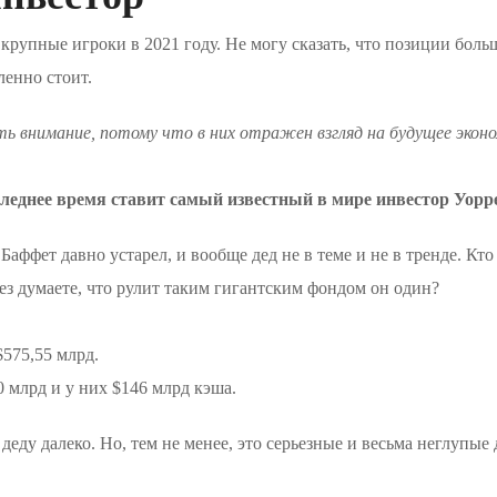
т крупные игроки в 2021 году. Не могу сказать, что позиции боль
енно стоит.
 внимание, потому что в них отражен взгляд на будущее эконо
оследнее время ставит самый известный в мире инвестор Уорр
 Баффет давно устарел, и вообще дед не в теме и не в тренде. Кт
ьез думаете, что рулит таким гигантским фондом он один?
$575,55 млрд.
0 млрд и у них $146 млрд кэша.
 деду далеко. Но, тем не менее, это серьезные и весьма неглупые 