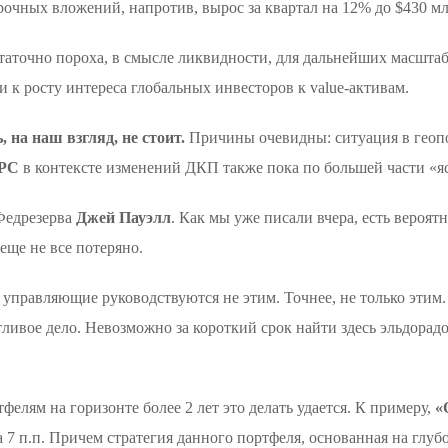
срочных вложений, напротив, вырос за квартал на 12% до $430 мл
остаточно пороха, в смысле ликвидности, для дальнейших масшт
к росту интереса глобальных инвесторов к value-активам.
 на наш взгляд, не стоит.
Причины очевидны: ситуация в геопол
РС
в контексте изменений ДКП также пока по большей части «я
 Федрезерва
Джей Пауэлл
. Как мы уже писали вчера, есть вероят
еще не все потеряно.
о управляющие руководствуются не этим. Точнее, не только этим
ивое дело. Невозможно за короткий срок найти здесь эльдорадо.
елям на горизонте более 2 лет это делать удается. К примеру,
«
 7 п.п. Причем стратегия данного портфеля, основанная на глу