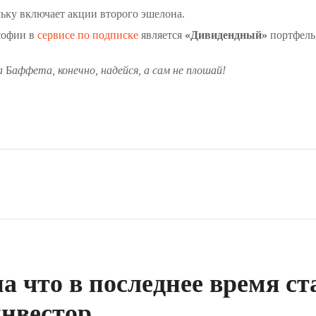
льку включает акции второго эшелона.
софии в
сервисе по подписке
является
«Дивидендный»
портфель
а
Б
аффета, конечно, надейся, а сам не плошай!
а что в последнее время с
инвестор