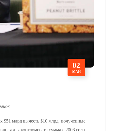
02
МАЙ
рынок
их $51 млрд вычесть $10 млрд, полученные
рдная для конгломерата сумма с 2008 года.