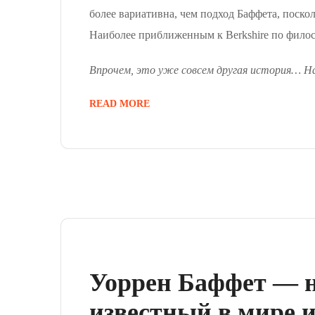
более вариативна, чем подход Баффета, поско
Наиболее приближенным к Berkshire по фило
Впрочем, это уже
совсем другая история… Н
READ MORE
Уоррен Баффет — н
известный в мире 