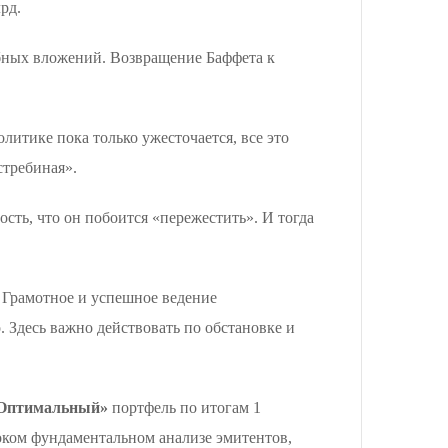
рд.
абных вложений. Возвращение Баффета к
итике пока только ужесточается, все это
стребиная».
ность, что он побоится «пережестить». И тогда
. Грамотное и успешное ведение
 Здесь важно действовать по обстановке и
Оптимальный»
портфель по итогам 1
боком фундаментальном анализе эмитентов,