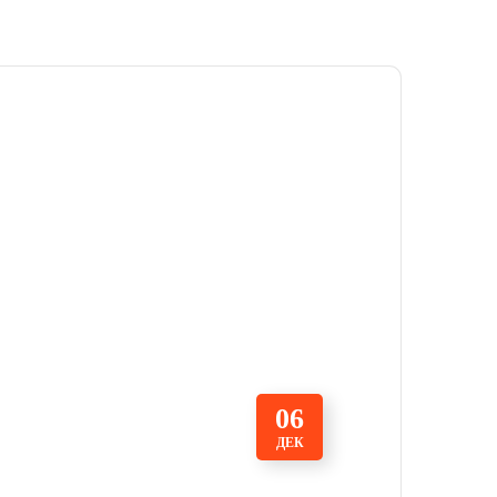
06
ДЕК