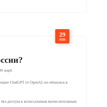
29
ЯНВ
оссии?
9 млрд.
енцию ChatGPT от OpenAI, но обошлась в
е без доступа к колоссальным вычислительным