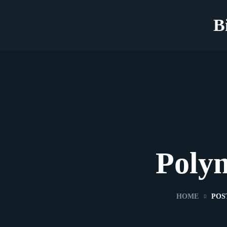
B
Polym
HOME
POS