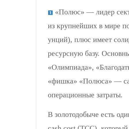
«Полюс» — лидер сект
из крупнейших в мире п
унций), плюс имеет сол
ресурсную базу. Основ
«Олимпиада», «Благодат
«фишка» «Полюса» — са
операционные затраты.
В золотодобыче есть оди
cash cost (TCC), которы