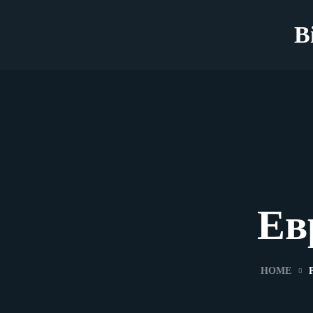
B
Ев
HOME