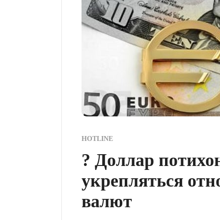
HOTLINE
? Доллар потихо
укрепляться отн
валют