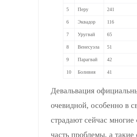
5
Перу
241
6
Эквадор
116
7
Уругвай
65
8
Венесуэла
51
9
Парагвай
42
10
Боливия
41
Девальвация официальны
очевидной, особенно в с
страдают сейчас многие 
часть проблемы, а такие