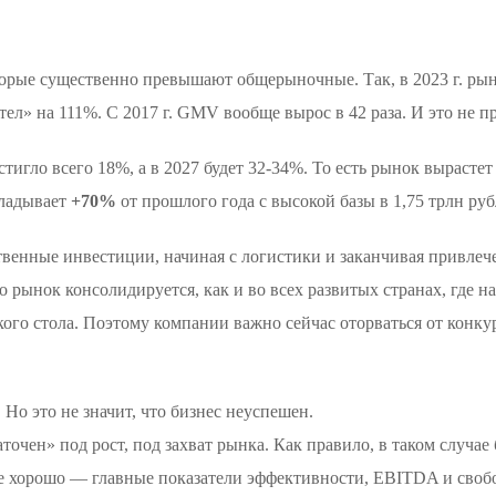
оторые существенно превышают общерыночные. Так, в 2023 г. ры
ел» на 111%. С 2017 г. GMV вообще вырос в 42 раза. И это не пр
стигло всего 18%, а в 2027 будет 32-34%. То есть рынок вырасте
кладывает
+70%
от прошлого года с высокой базы в 1,75 трлн руб
твенные инвестиции, начиная с логистики и заканчивая привлеч
Но рынок консолидируется, как и во всех развитых странах, где н
ого стола. Поэтому компании важно сейчас оторваться от конкур
Но это не значит, что бизнес неуспешен.
аточен» под рост, под захват рынка. Как правило, в таком случа
е хорошо — главные показатели эффективности, EBITDA и своб