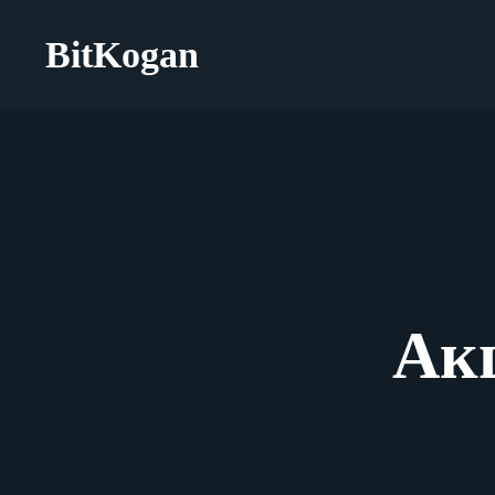
BitKogan
Акц