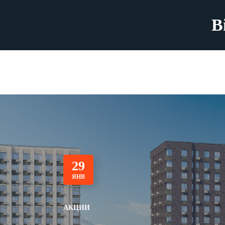
B
29
ЯНВ
АКЦИИ