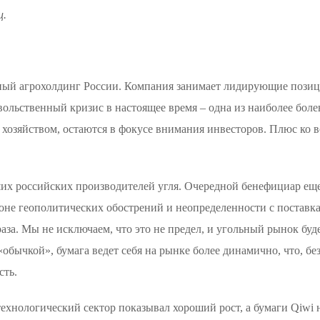
ц.
ый агрохолдинг России. Компания занимает лидирующие позиции
ольственный кризис в настоящее время – одна из наиболее боле
хозяйством, остаются в фокусе внимания инвесторов. Плюс ко в
их российских производителей угля. Очередной бенефициар еще
оне геополитических обострений и неопределенности с поставка
за. Мы не исключаем, что это не предел, и угольный рынок буде
«обычкой», бумага ведет себя на рынке более динамично, что, б
сть.
технологический сектор показывал хороший рост, а бумаги Qiwi 