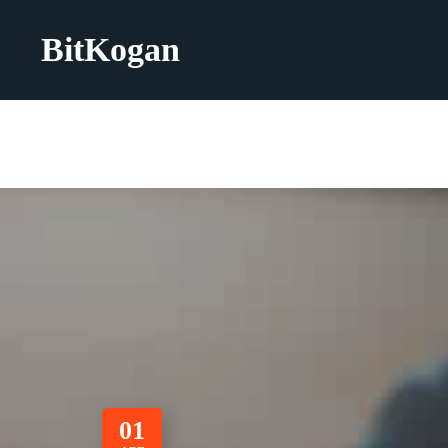
BitKogan
01