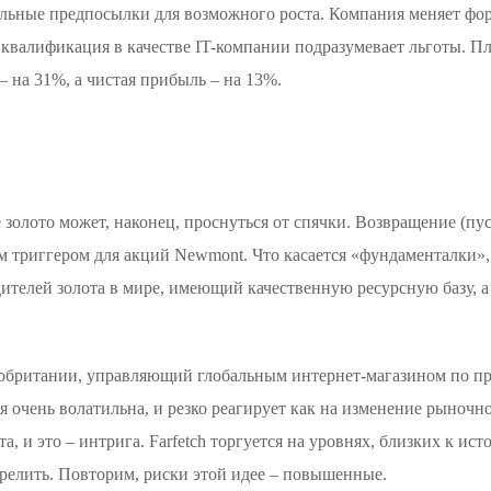
альные предпосылки для возможного роста. Компания меняет фор
, квалификация в качестве IT-компании подразумевает льготы. Плю
– на 31%, а чистая прибыль – на 13%.
е золото может, наконец, проснуться от спячки. Возвращение (пу
м триггером для акций Newmont. Что касается «фундаменталки»,
ителей золота в мире, имеющий качественную ресурсную базу, а
кобритании, управляющий глобальным интернет-магазином по пр
 очень волатильна, и резко реагирует как на изменение рыночно
, и это – интрига. Farfetch торгуется на уровнях, близких к ис
релить. Повторим, риски этой идее – повышенные.