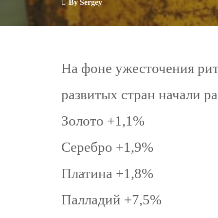
By
Sergey
На фоне ужесточения ри
развитых стран начали ра
Золото +1,1%
Серебро +1,9%
Платина +1,8%
Палладий +7,5%