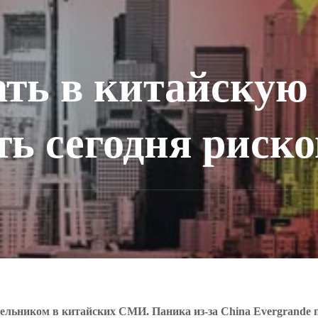
ть в китайскую
ь сегодня риско
ельником в китайских СМИ. Паника из-за China Evergrande 