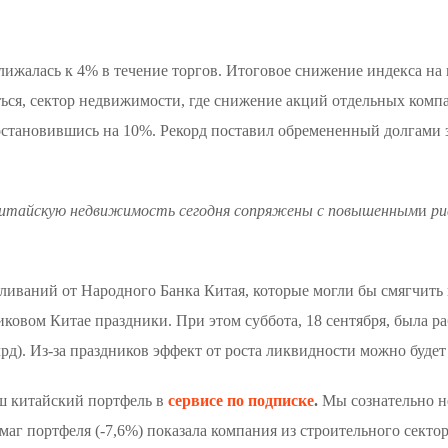
ижалась к 4% в течение торгов. Итоговое снижение индекса на к
даться, сектор недвижимости, где снижение акций отдельных ко
е остановившись на 10%. Рекорд поставил обремененный долгами 
китайскую недвижимость сегодня сопряжены с повышенным
и
ри
ливаний от Народного Банка Китая, которые могли бы смягчить 
риковом Китае праздники. При этом суббота, 18 сентября, была 
рд). Из-за праздников эффект от роста ликвидности можно будет
аш китайский портфель в
сервисе по подписке
.
Мы сознательно не
г портфеля (-7,6%) показала компания из строительного секто