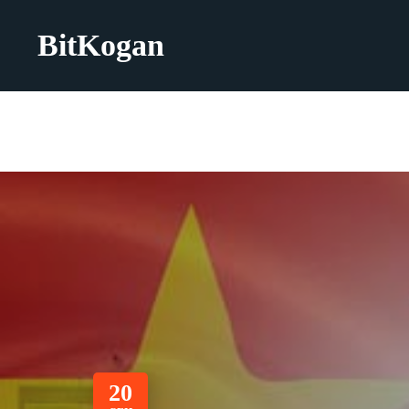
BitKogan
20