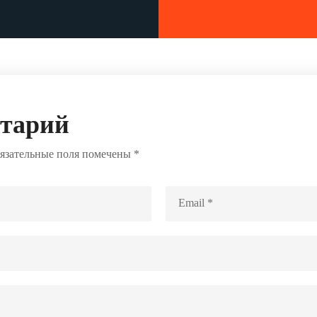
нтарий
язательные поля помечены
*