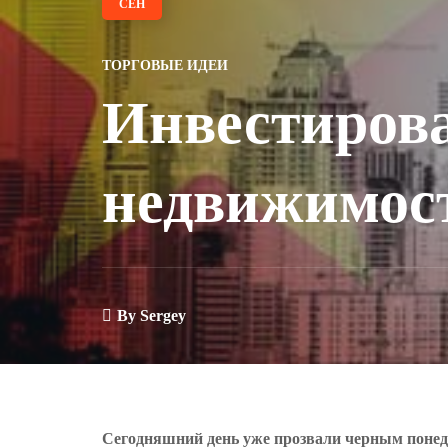
СЕН
ТОРГОВЫЕ ИДЕИ
Инвестирова
недвижимост
By
Sergey
Сегодняшний день уже прозвали черным понед