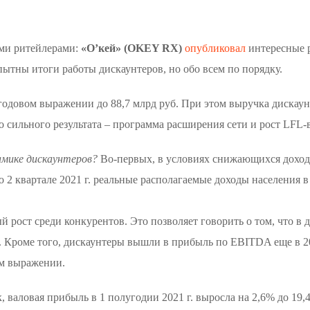
ми ритейлерами:
«О’кей» (OKEY RX)
опубликовал
интересные р
ытны итоги работы дискаунтеров, но обо всем по порядку.
 годовом выражении до 88,7 млрд руб. При этом выручка дискаун
о сильного результата – программа расширения сети и рост LFL-
амике дискаунтеров?
Во-первых, в условиях снижающихся доходо
о 2 квартале 2021 г. реальные располагаемые доходы населения
й рост среди конкурентов. Это позволяет говорить о том, что в
 Кроме того, дискаунтеры вышли в прибыль по EBITDA еще в 2020
ом выражении.
 валовая прибыль в 1 полугодии 2021 г. выросла на 2,6% до 19,