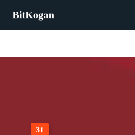
BitKogan
31