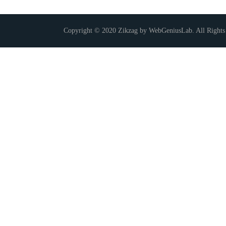
Copyright © 2020 Zikzag by WebGeniusLab. All Rights