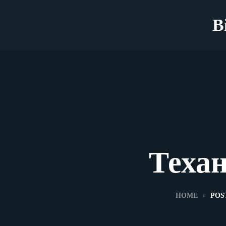
B
Техан
HOME
POS