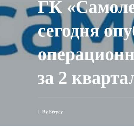
ГК «Самоле
сегодня оп
операционн
за 2 кварта
By
Sergey