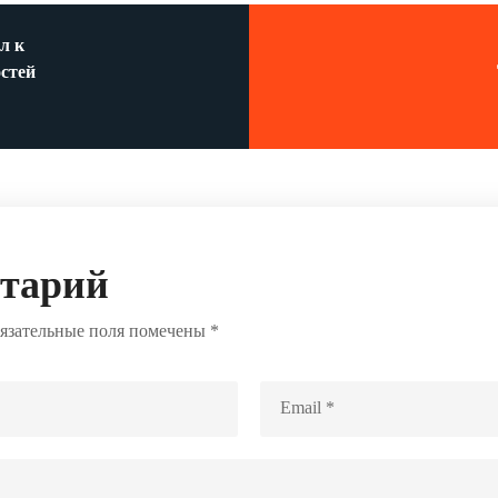
л к
стей
нтарий
язательные поля помечены
*