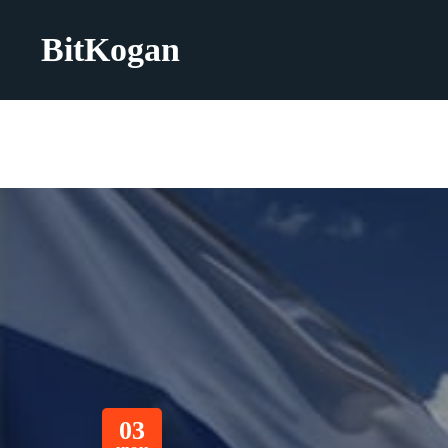
BitKogan
03