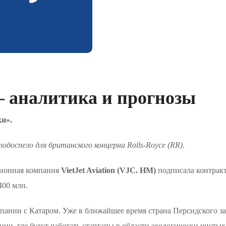
– аналитика и прогнозы
ки».
одоспело для британского концерна Rolls-Royce (RR).
ационная компания
VietJet Aviation (VJC. HM)
подписала контракт
400 млн.
пании с Катаром. Уже в ближайшее время страна Персидского з
ии, где будут работать стартапы в области экологически чисты