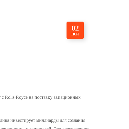
02
НОЯ
 с Rolls-Royce на поставку авиационных
алива инвестирует миллиарды для создания
х авиационных двигателей. Это долгосрочное