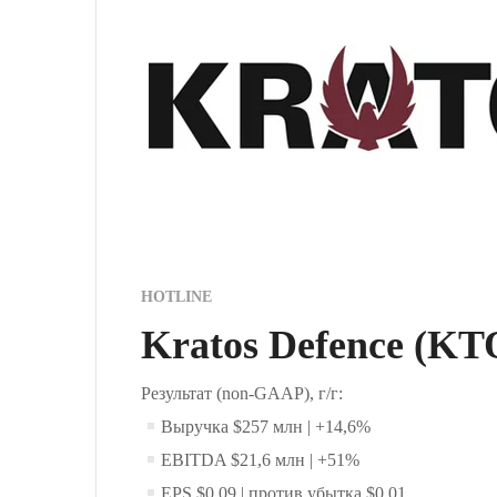
HOTLINE
Kratos Defence (KTO
Результат (non-GAAP), г/г:
Выручка $257 млн | +14,6%
EBITDA $21,6 млн | +51%
EPS $0,09 | против убытка $0,01