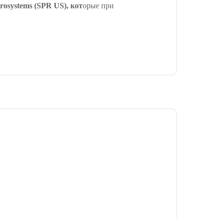
erosystems (SPR US), кот
орые при