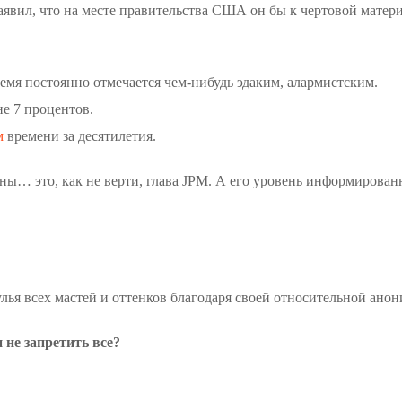
явил, что на месте правительства США он бы к чертовой матери
ремя постоянно отмечается чем-нибудь эдаким, алармистским.
е 7 процентов.
м
времени за десятилетия.
оны… это, как не верти, глава JPM. А его уровень информирован
ья всех мастей и оттенков благодаря своей относительной анон
 не запретить все?