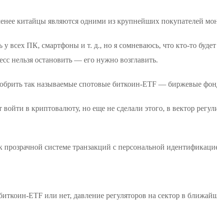
менее китайцы являются одними из крупнейших покупателей моне
у всех ПК, смартфоны и т. д., но я сомневаюсь, что кто-то буде
сс нельзя остановить — его нужно возглавить.
обрить так называемые спотовые биткоин-ETF — биржевые фон
 войти в криптовалюту, но еще не сделали этого, в вектор регул
 к прозрачной системе транзакций с персональной идентификацие
 биткоин-ETF или нет, давление регуляторов на сектор в ближай