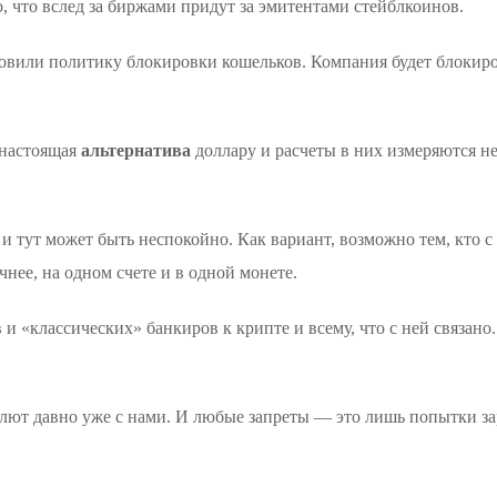
, что вслед за биржами придут за эмитентами стейблкоинов.
бновили политику блокировки кошельков. Компания будет блокир
 настоящая
альтернатива
доллару и расчеты в них измеряются н
. и тут может быть неспокойно. Как вариант, возможно тем, кто 
чнее, на одном счете и в одной монете.
 «классических» банкиров к крипте и всему, что с ней связан
алют давно уже с нами. И любые запреты — это лишь попытки зар