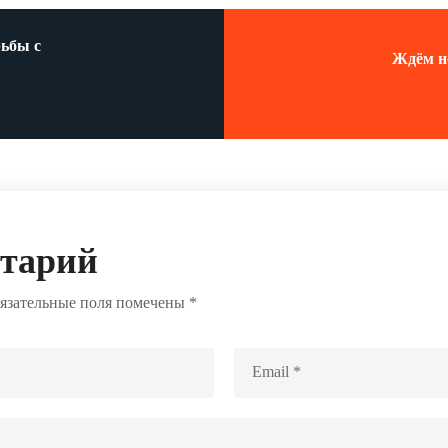
рьбы с
Ждём н
нтарий
язательные поля помечены
*