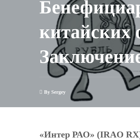
Бенефициар
китайских 
Заключени
By
Sergey
«Интер РАО» (IRAO RX