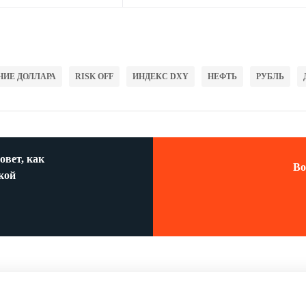
НИЕ ДОЛЛАРА
RISK OFF
ИНДЕКС DXY
НЕФТЬ
РУБЛЬ
овет, как
Во
кой