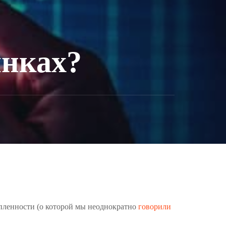
ынках?
купленности (о которой мы неоднократно
говорили