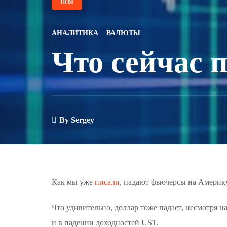
НОЯ
АНАЛИТИКА
ВАЛЮТЫ
Что сейчас 
By
Sergey
Как мы уже
писали
, падают фьючерсы на Америку
Что удивительно, доллар тоже падает, несмотря н
и в падении доходностей UST.