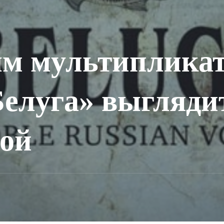
м мультиплика
елуга» выгляди
ной