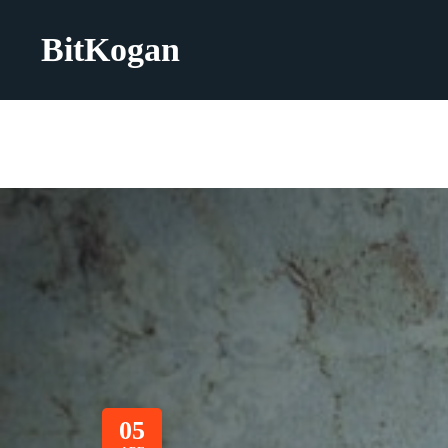
BitKogan
05