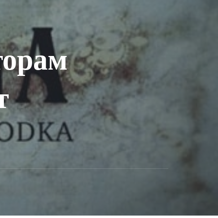
торам
т