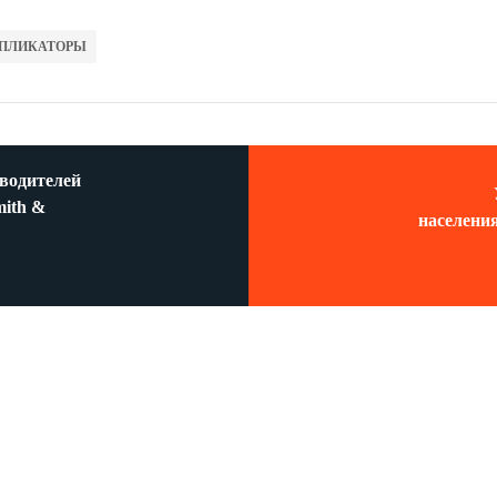
ПЛИКАТОРЫ
водителей
mith &
населения