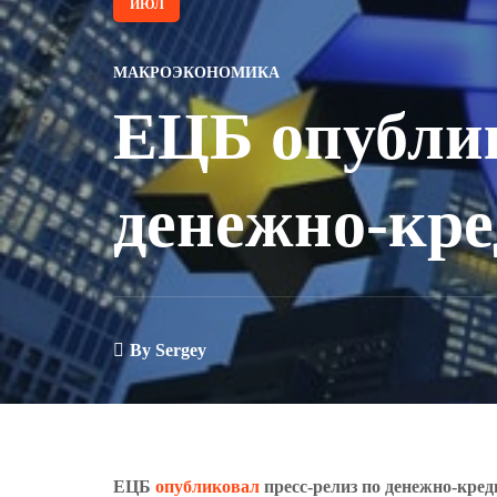
ИЮЛ
МАКРОЭКОНОМИКА
ЕЦБ опублик
денежно-кре
By
Sergey
ЕЦБ
опубликовал
пресс-релиз по денежно-кре