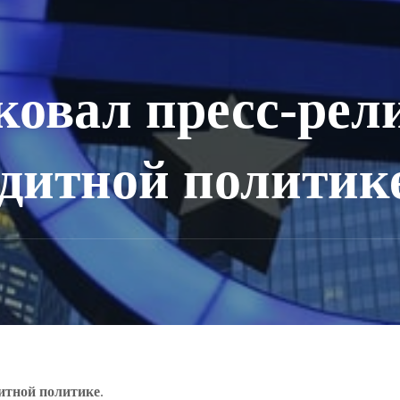
овал пресс-рели
дитной политик
дитной политике
.