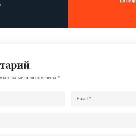
по без
a
нтарий
язательные поля помечены
*