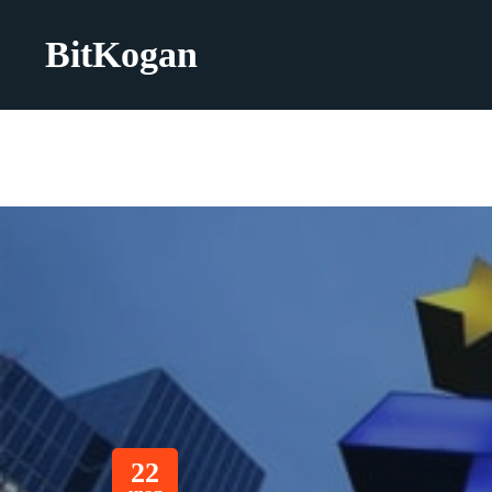
BitKogan
22