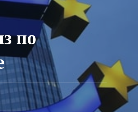
з по
е