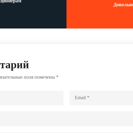
кционерам
Довольно
нтарий
язательные поля помечены
*