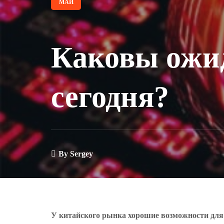
МАЙ
Каковы ожи
сегодня?
By
Sergey
У китайского рынка хорошие возможности для