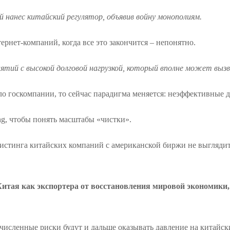
нанес китайский регулятор, объявив войну монополиям.
ернет-компаний, когда все это закончится – непонятно.
приятий с высокой долговой нагрузкой, который вполне может в
о госкомпании, то сейчас парадигма меняется: неэффективные 
ng, чтобы понять масштабы «чистки».
истинга китайских компаний с американской биржи не выгляди
Китая как экспортера от восстановления мировой экономики,
ечисленные риски будут и дальше оказывать давление на китайс