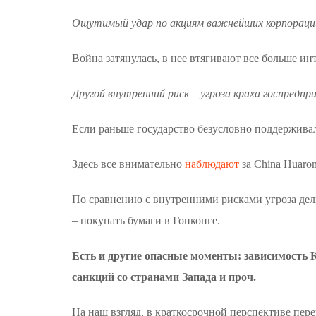
Ощутимый удар по акциям важнейших корпораций 
Война затянулась, в нее втягивают все больше инт
Другой внутренний риск – угроза краха госпред
Если раньше государство безусловно поддерживал
Здесь все внимательно
наблюдают
за China Huaro
По сравнению с внутренними рисками угроза дел
– покупать бумаги в Гонконге.
Есть и другие опасные моменты: зависимость 
санкций со странами Запада и проч.
На наш взгляд, в краткосрочной перспективе пер