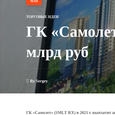
МАЙ
ТОРГОВЫЕ ИДЕИ
ГК «Самолет
млрд руб
By
Sergey
ГК «Самолет» (SMLT RX) в 2021 г. выплатит а