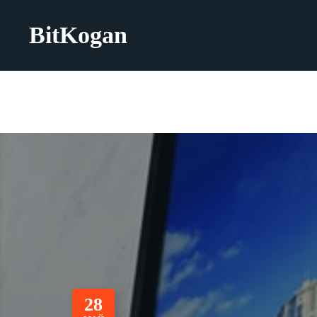
BitKogan
28