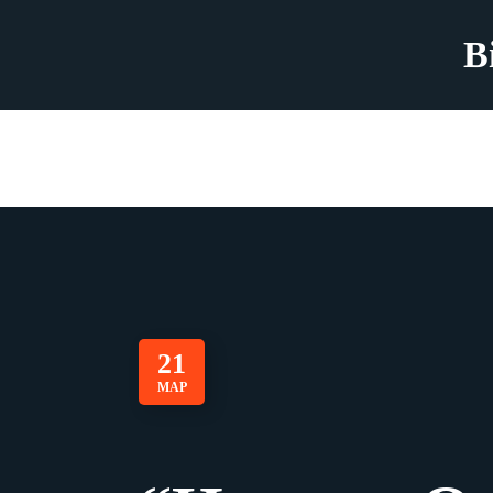
B
21
МАР