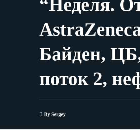
“Неделя. О
AstraZeneca
Байден, ЦБ
поток 2, не
By
Sergey