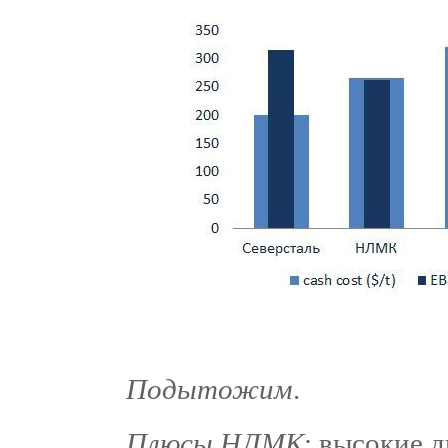
Подытожим
.
Плюсы НЛМК
: высокие 