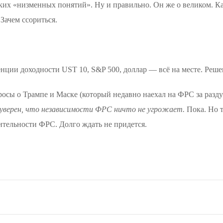
ких «низменных понятий». Ну и правильно. Он же о великом. Как
 Зачем ссориться.
енции доходности UST 10, S&P 500, доллар — всё на месте. Ре
росы о Трампе и Маске (который недавно наехал на ФРС за раздут
 уверен, что независимости ФРС ничто не угрожает.
Пока. Но 
тельности ФРС. Долго ждать не придется.