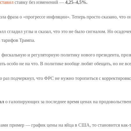
ставил
ставку без изменений —
4,25–4,5%.
езла фраза о «прогрессе инфляции». Теперь просто сказано, что 
л сгладил углы и сказал, что это не было сигналом. Но осадоче
х тарифов Трампа.
 фискальную и регуляторную политику нового президента, проз
ть особо не на что. В политике вообще любят обещать, но не вс
 раз подчеркнул, что ФРС не нужно торопиться с корректировко
ал
о галопирующих за последнее время ценах на продовольств
ами пример — график цены на яйца в США, то становится как-то