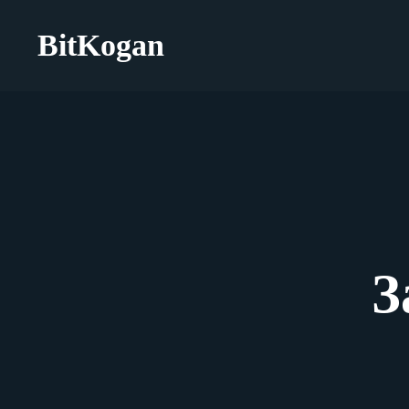
BitKogan
З