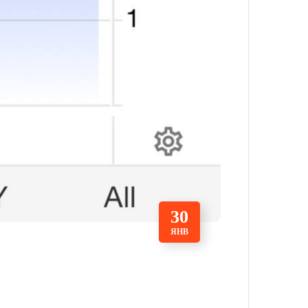
30
ЯНВ