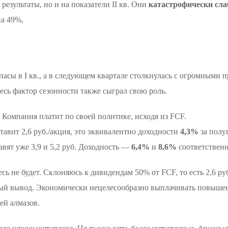
езультаты, но и на показатели II кв. Они
катастрофически сл
а 49%,
апасы в I кв., а в следующем квартале столкнулась с огромными
есь фактор сезонности также сыграл свою роль.
. Компания платит по своей политике, исходя из FCF.
тавит 2,6 руб./акция, это эквивалентно доходности
4,3%
за полу
вят уже 3,9 и 5,2 руб. Доходность —
6,4%
и
8,6%
соответственн
сь не будет. Склоняюсь к дивидендам 50% от FCF, то есть 2,6 руб
ный вывод. Экономически нецелесообразно выплачивать повыше
ей алмазов.