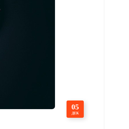
05
ДЕК