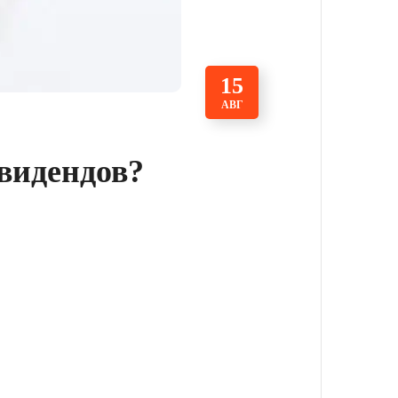
15
АВГ
ивидендов?