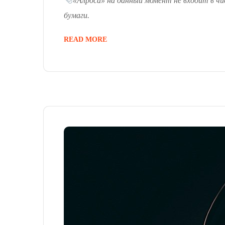
«Алроса» на данный момент не входит в чи
бумаги.
READ MORE