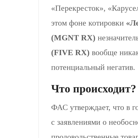
«Перекресток», «Карусе
этом фоне котировки
«Л
(MGNT RX)
незначител
(FIVE RX)
вообще никак
потенциальный негатив.
Что происходит?
ФАС утверждает, что в 
с заявлениями о необосн
продовольственные това