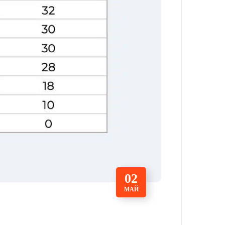
02
МАЙ