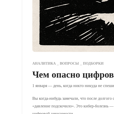
АНАЛИТИКА
ВОПРОСЫ
ПОДБОРКИ
Чем опасно цифров
1 января — день, когда никто никуда не спеш
Вы когда-нибудь замечали, что после долгого 
«давление подскочило». Это кибер-болезнь — э
цифровой зависимости.