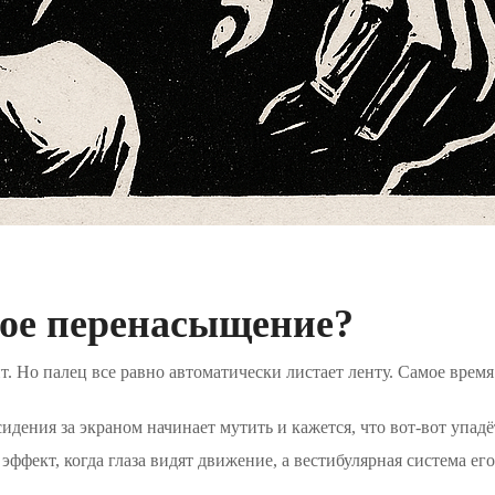
ое перенасыщение?
ит. Но палец все равно автоматически листает ленту. Самое вре
сидения за экраном начинает мутить и кажется, что вот-вот упадё
ффект, когда глаза видят движение, а вестибулярная система его